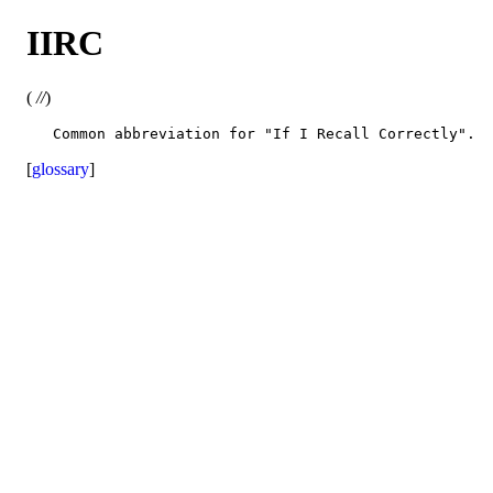
IIRC
(
//
)
[
glossary
]